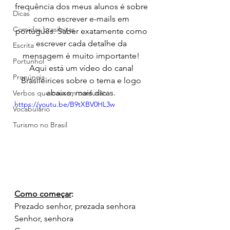
frequência dos meus alunos é sobre 
Dicas
como escrever e-mails em 
Comidas brasileiras
português. Saber exatamente como 
escrever cada detalhe da 
Escrita
mensagem é muito importante! 
Portunhol
Aqui está um vídeo do canal 
Pronúncia
Brasileirices sobre o tema e logo 
abaixo, mais dicas. 
Verbos que causam confusão
https://youtu.be/B9tXBV0HL3w
Vocabulário
Turismo no Brasil
Como começar
: 
Prezado senhor, prezada senhora 
Senhor, senhora