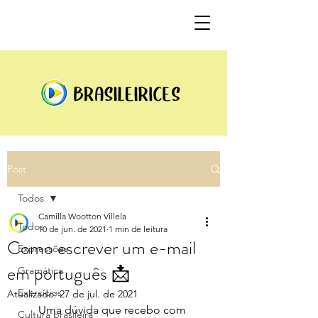
Post
Todos
Camilla Wootton Villela
Todos
10 de jun. de 2021
1 min de leitura
Como escrever um e-mail
Expressões
em português 📩
Gramática
Exercícios
Atualizado:
27 de jul. de 2021
Uma dúvida que recebo com 
Cultura brasileira