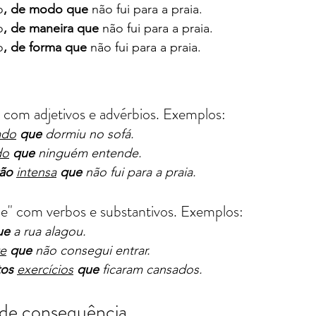
o
, de modo que
 não fui para a praia.
o
, de maneira que
 não fui para a praia.
o
, de forma que 
não fui para a praia.
 com adjetivos e advérbios. Exemplos:
ado
que
 dormiu no sofá.
do
que
 ninguém entende.
tão
intensa
que
 não fui para a praia.
ue" com verbos e substantivos. Exemplos:
ue
 a rua alagou.
e
que
 não consegui entrar.
tos
exercícios
que
 ficaram cansados.
 de consequência