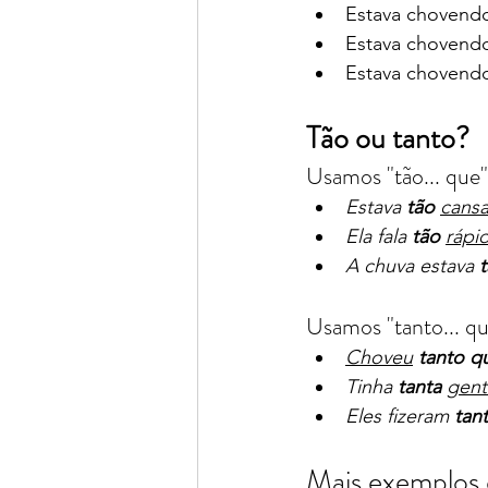
Estava chovend
Estava chovend
Estava chovend
Tão ou tanto?
Usamos "tão... que"
Estava 
tão
cans
Ela fala 
tão
rápi
A chuva estava 
Usamos "tanto... q
Choveu
tanto
q
Tinha 
tanta
gent
Eles fizeram 
tan
Mais exemplos