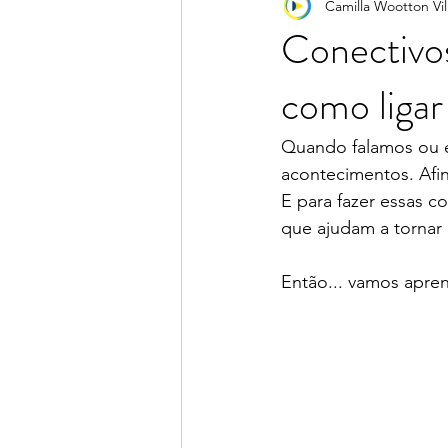
Camilla Wootton Vil
Portunhol
Pronúncia
Ver
Conecti
como ligar
Quando falamos ou e
acontecimentos. Afi
E para fazer essas 
que ajudam a tornar 
Então... vamos apre