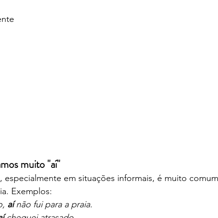
nte
amos muito "aí"
, especialmente em situações informais, é muito comum
ia. Exemplos:
, 
aí
 não fui para a praia.
aí
 cheguei atrasado.