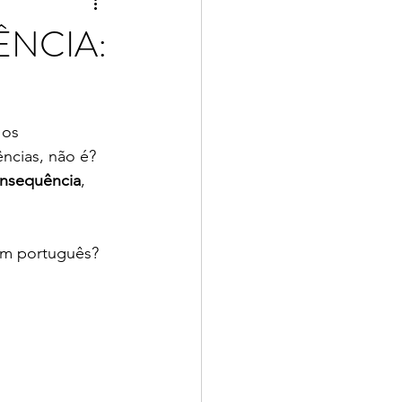
ÊNCIA:
 os 
cias, não é?  
onsequência
, 
em português? 