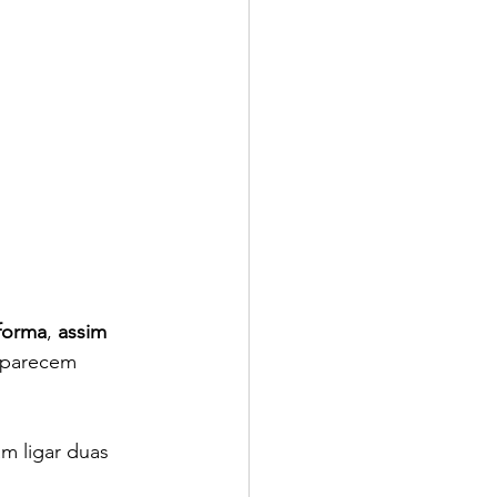
forma
, 
assim 
aparecem 
m ligar duas 