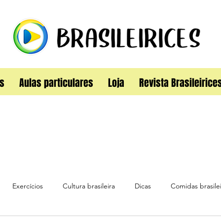
s
Aulas particulares
Loja
Revista Brasileirice
Exercícios
Cultura brasileira
Dicas
Comidas brasilei