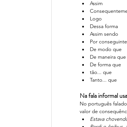
Assim
Consequenteme
Logo
Dessa forma
Assim sendo
Por conseguinte
De modo que
De maneira que
De forma que
tão... que
Tanto... que
Na fala informal us
No português falado
valor de consequênc
Estava chovendo
Perdi o ônibus, 