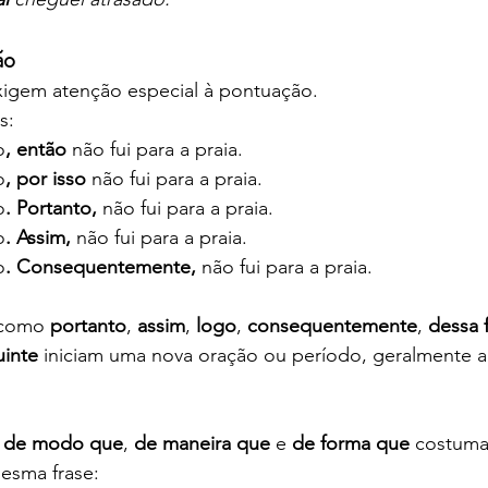
ão
xigem atenção especial à pontuação.
s:
o
, então
 não fui para a praia.
o
, por isso
 não fui para a praia.
o
. Portanto, 
não fui para a praia.
o
. Assim, 
não fui para a praia.
o
. Consequentemente,
 não fui para a praia.
como 
portanto
, 
assim
, 
logo
, 
consequentemente
, 
dessa 
inte
 iniciam uma nova oração ou período, geralmente 
 
de modo que
, 
de maneira que
 e 
de forma que
 costuma
esma frase: