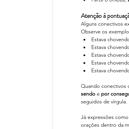
Atenção à pontuaç
Alguns conectivos e
Observe os exemplo
Estava chovend
Estava chovend
Estava chovend
Estava chovend
Estava chovend
Quando conectivos 
sendo
 e 
por consegu
seguidos de vírgula.
Já expressões como
orações dentro da m