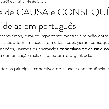
lela
31 de mai.
3 min de leitura
bos que causam confusão
Vocabulário
Turismo no Brasil
vos de CAUSA e CONSEQU
 ideias em português
screvemos, é muito importante mostrar a relação entre
nal, tudo tem uma causa e muitas ações geram consequên
conexões, usamos os chamados 
conectivos de causa e c
a comunicação mais clara, natural e organizada.
nder os principais conectivos de causa e consequência 