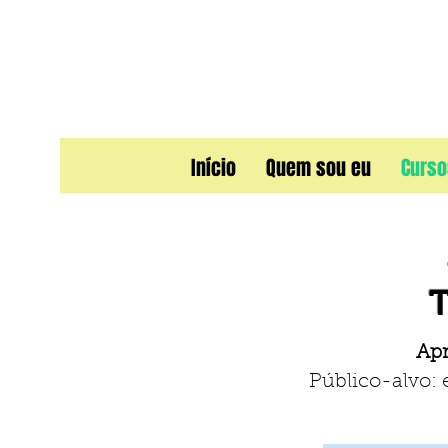
Início
Quem sou eu
Curso
T
Apr
​Público-alvo: