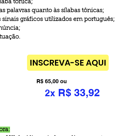
ílaba tônica;
as palavras quanto às sílabas tônicas;
 sinais gráficos utilizados em português;
núncia;
tuação.
INSCREVA-SE AQUI
R$ 65,00 ou
R$ 33,92
2x
ora: