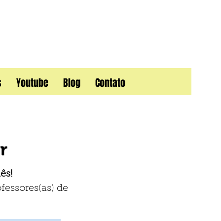
s
Youtube
Blog
Contato
r
uês!
fessores(as) de