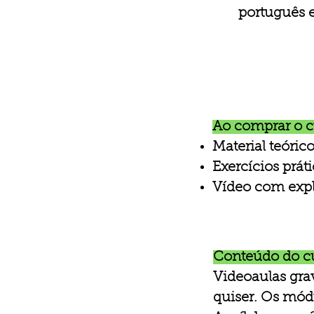
português e
Ao comprar o cu
​Material teóri
Exercícios prát
Vídeo com expl
Conteúdo do c
​Videoaulas gr
quiser. Os mód