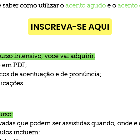
 saber como utilizar o
acento agudo
e o
acento 
INSCREVA-SE AQUI
rso intensivo, você vai adquirir:
co em PDF;
icos de acentuação e de pronúncia;
icações.
urso:
avadas que podem ser assistidas quando, onde e
ulos incluem: