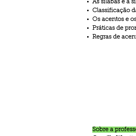
As sílabas e a s
Classificação d
Os acentos e os
Práticas de pro
Regras de acen
Sobre a profess