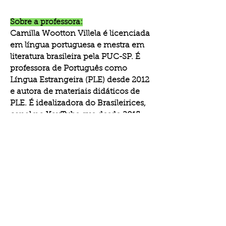
Sobre a professora:
Camilla Wootton Villela é l
icenciada
em língua portuguesa e mestra em
literatura brasileira pela PUC-SP. É
professora de Português como
Língua Estrangeira (PLE) desde 2012
e autora de materiais didáticos de
PLE. É idealizadora do Brasileirices,
canal no YouTube que desde 2015
ensina português a estrangeiros e
cultura brasileira a pessoas do
mundo inteiro, e sócia-fundadora
do Grupo Sou Brasil, empresa que
desde 2018 ministra cursos de
formação a professores de PLE.