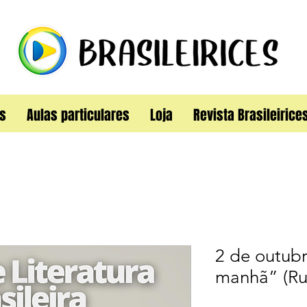
s
Aulas particulares
Loja
Revista Brasileirice
2 de outub
manhã” (Ru