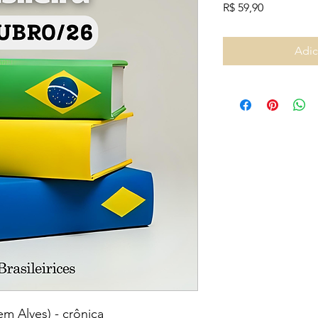
Preço
R$ 59,90
Adic
m Alves) - crônica