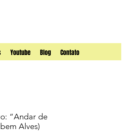
s
Youtube
Blog
Contato
ro: “Andar de
bem Alves)