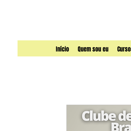
Início
Quem sou eu
Curso