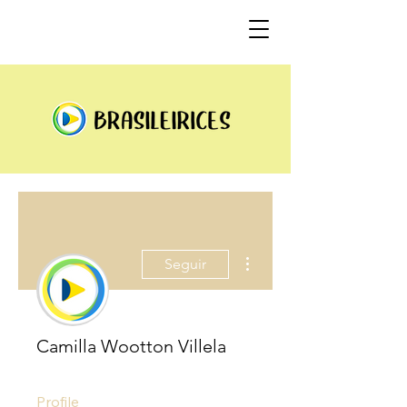
Mais ações
Seguir
Camilla Wootton Villela
Profile