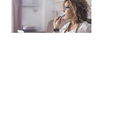
português. 1. Eu: quem faz
a ação Eu é um pronome
pessoal do caso reto. Na
prática, isso significa que
ele normalmente é o
sujeito da oração, ou seja,
quem faz a ação.
Exemplos: Eu moro...
14 de jul. de 2026
∙
2
min
ACHAR ou PENSAR? Qual
é a diferença em português?
Você tem dúvida sobre
quando usar os verbos
achar e pensar? Afinal, eles
significam a mesma coisa?
Qual deles os brasileiros
usam no dia a dia? A
resposta curta é: os dois