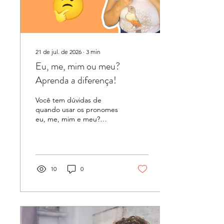
caminhada todo sábado.
Todo aluno...
21 de jul. de 2026
∙
3
min
Eu, me, mim ou meu?
Aprenda a diferença!
Você tem dúvidas de
quando usar os pronomes
eu, me, mim e meu?
Embora todas essas
palavras estejam
relacionadas à primeira
pessoa do singular, cada
uma tem uma função
10
0
diferente na frase. Vamos
entender quando usar
cada uma delas, conhecer
as principais exceções e
evitar erros muito comuns
entre estudantes de