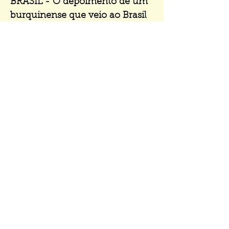
BRASIL - O depoimento de um
burquinense que veio ao Brasil
atrás de novas oportunidades.
🗞️ ÚLTIMAS NOTÍCIAS - O
número de brasileiros que
frequentaram cinemas em 2023
diminuiu + as escolas campeãs
do Carnaval 2024.
🎨 PARA LER, VER, OUVIR...
SENTIR - Nossas dicas de livros,
filmes, músicas e obras de arte
do Brasil.
👣 O QUE SIGNIFICA - O
significado da palavra “rolê”.