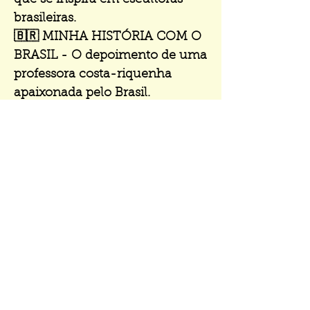
que se inspira em escultoras
brasileiras.
🇧🇷 MINHA HISTÓRIA COM O
BRASIL - O depoimento de uma
professora costa-riquenha
apaixonada pelo Brasil.
🗞️ ÚLTIMAS NOTÍCIAS -
Aplicativo brasileiro que ensina
língua indígena, o
reconhecimento do choro
como Patrimônio Cultural do
Brasil, Madonna no Rio e a
tragédia no Rio Grande do Sul.
🎨 PARA LER, VER, OUVIR...
SENTIR - Nossas dicas de livros,
filmes, músicas e obras de arte
do Brasil.