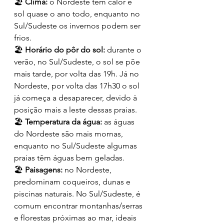
🏖️ 
Clima:
 o Nordeste tem calor e 
sol quase o ano todo, enquanto no 
Sul/Sudeste os invernos podem ser 
frios.
🏖️ 
Horário do pôr do sol:
 durante o 
verão, no Sul/Sudeste, o sol se põe 
mais tarde, por volta das 19h. Já no 
Nordeste, por volta das 17h30 o sol 
já começa a desaparecer, devido à 
posição mais a leste dessas praias.
🏖️ 
Temperatura da água:
 as águas 
do Nordeste são mais mornas, 
enquanto no Sul/Sudeste algumas 
praias têm águas bem geladas.
🏖️ 
Paisagens:
 no Nordeste, 
predominam coqueiros, dunas e 
piscinas naturais. No Sul/Sudeste, é 
comum encontrar montanhas/serras 
e florestas próximas ao mar, ideais 