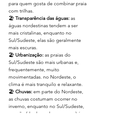
para quem gosta de combinar praia 
com trilhas.
🏖️ 
Transparência das águas:
 as 
águas nordestinas tendem a ser 
mais cristalinas, enquanto no 
Sul/Sudeste, elas são geralmente 
mais escuras.
🏖️ 
Urbanização:
 as praias do 
Sul/Sudeste são mais urbanas e, 
frequentemente, muito 
movimentadas. no Nordeste, o 
clima é mais tranquilo e relaxante.
🏖️ 
Chuvas:
 em parte do Nordeste, 
as chuvas costumam ocorrer no 
inverno, enquanto no Sul/Sudeste, 
o verão (de dezembro a março) é a 
estação mais chuvosa.
🏖️ 
Comida:
 as opções também 
variam! No Nordeste, é comum 