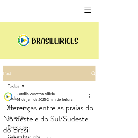
Post
Todos
Camilla Wootton Villela
Todos
21 de jan. de 2025
2 min de leitura
Diferenças entre as praias do
Expressões
Nordeste e do Sul/Sudeste
Gramática
do Brasil
Exercícios
Cultura brasileira