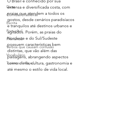
O Brasil é conhecido por sua 
Dicas
extensa e diversificada costa, com 
praias que atendem a todos os 
Comidas brasileiras
gostos, desde cenários paradisíacos 
Escrita
e tranquilos até destinos urbanos e 
Portunhol
agitados. Porém, as praias do 
Nordeste e do Sul/Sudeste 
Pronúncia
possuem características bem 
Verbos que causam confusão
distintas, que vão além das 
Vocabulário
paisagens, abrangendo aspectos 
Turismo no Brasil
como clima, cultura, gastronomia e 
até mesmo o estilo de vida local.