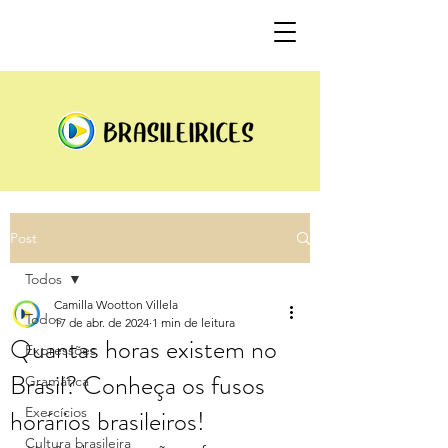
Post
Todos
Camilla Wootton Villela
Todos
17 de abr. de 2024
1 min de leitura
Quantas horas existem no
Expressões
Brasil? Conheça os fusos
Gramática
horários brasileiros!
Exercícios
Cultura brasileira