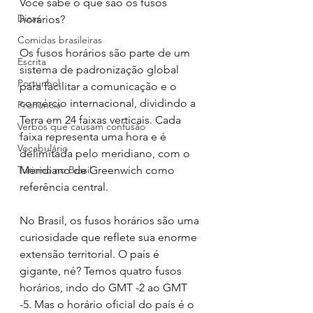
Você sabe o que são os fusos 
Dicas
horários?
Comidas brasileiras
Os fusos horários são parte de um 
Escrita
sistema de padronização global 
Portunhol
para facilitar a comunicação e o 
comércio internacional, dividindo a 
Pronúncia
Terra em 24 faixas verticais. Cada 
Verbos que causam confusão
faixa representa uma hora e é 
Vocabulário
delimitada pelo meridiano, com o 
Turismo no Brasil
Meridiano de Greenwich como 
referência central.
No Brasil, os fusos horários são uma 
curiosidade que reflete sua enorme 
extensão territorial. O país é 
gigante, né? Temos quatro fusos 
horários, indo do GMT -2 ao GMT 
-5. Mas o horário oficial do país é o 