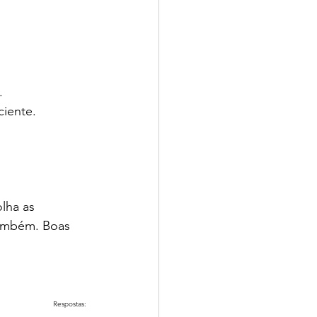
.
ciente.
lha as 
também. Boas 
Respostas: 