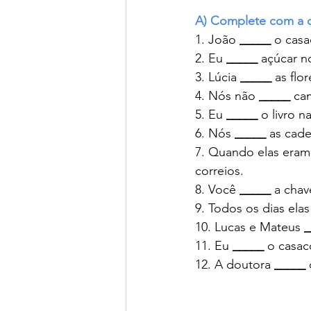
A) Complete com a 
1. João 
_____
 o cas
2. Eu 
_____
 açúcar n
3. Lúcia 
_____
 as flo
4. Nós não 
_____
 ca
5. Eu 
_____
 o livro n
6. Nós 
_____
 as cade
7. Quando elas eram
correios.
8. Você 
_____
 a cha
9. Todos os dias elas
10. Lucas e Mateus 
_
11. Eu 
_____
 o casac
12. A doutora 
_____