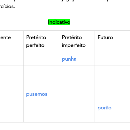
cícios.
Indicativo
sente
Pretérito 
Pretérito 
Futuro
perfeito
imperfeito
punha
pusemos
porão