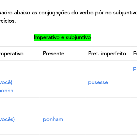
uadro abaixo as conjugações do verbo pôr no subjuntiv
cícios.
Imperativo e subjuntivo
Imperativo
Presente 
Pret. imperfeito
F
p
você)
pusesse
ponha 
vocês)
ponham