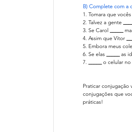
B) Complete com a 
1. Tomara que vocês
2. Talvez a gente 
___
3. Se Carol 
_____
 ma
4. Assim que Vítor 
__
5. Embora meus cole
6. Se elas 
_____
 as i
7. 
_____
 o celular n
Praticar conjugação 
conjugações que você
práticas!