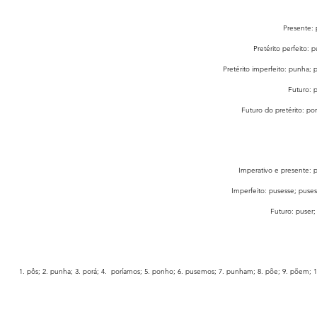
Presente:
Pretérito perfeito:
Pretérito imperfeito: punha
Futuro: 
Futuro do pretérito: por
Imperativo e presente:
Imperfeito: pusesse; puse
Futuro: puser
1. pôs; 2. punha; 3. porá; 4.  poríamos; 5. ponho; 6. pusemos; 7. punham; 8. põe; 9. põem; 10.