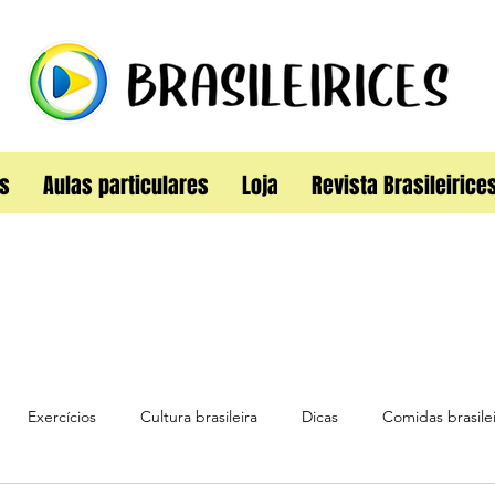
s
Aulas particulares
Loja
Revista Brasileirice
Exercícios
Cultura brasileira
Dicas
Comidas brasilei