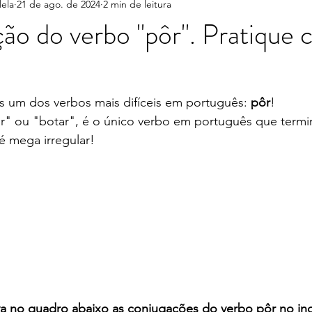
lela
21 de ago. de 2024
2 min de leitura
bos que causam confusão
Vocabulário
Turismo no Brasil
ão do verbo "pôr". Pratique
 um dos verbos mais difíceis em português: 
pôr
! 
r" ou "botar", é o único verbo em português que termin
 mega irregular!
va no quadro abaixo as conjugações do verbo pôr no ind