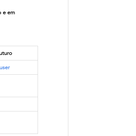
o e em 
uturo
user