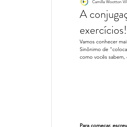
Camilla Wootton Vil
Portunhol
Pronúncia
Ver
A conjugaç
exercícios!
Vamos conhecer mais
Sinônimo de "coloca
como vocês sabem, é
Para começar, escre