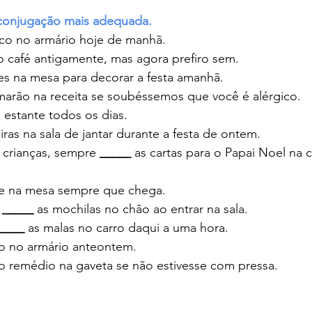
conjugação mais adequada.
aco no armário hoje de manhã.
o café antigamente, mas agora prefiro sem.
res na mesa para decorar a festa amanhã.
marão na receita se soubéssemos que você é alérgico.
a estante todos os dias.
iras na sala de jantar durante a festa de ontem.
 crianças, sempre 
_____
 as cartas para o Papai Noel na c
ve na mesa sempre que chega.
 
_____
 as mochilas no chão ao entrar na sala.
____
 as malas no carro daqui a uma hora.
o no armário anteontem. 
 o remédio na gaveta se não estivesse com pressa.