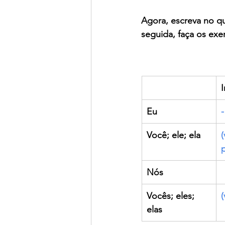
Agora, escreva no q
seguida, faça os exer
Eu
-
Você; ele; ela
(
Nós
Vocês; eles; 
(
elas