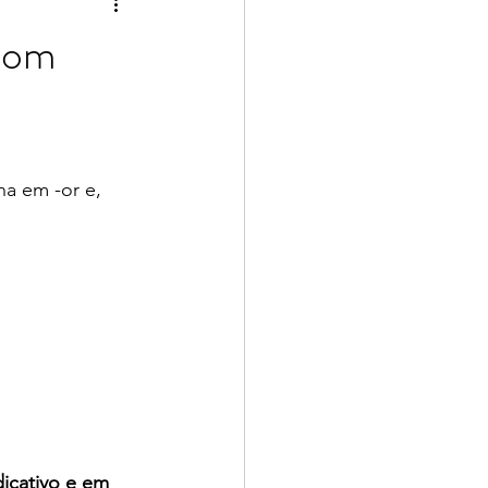
 com
a em -or e, 
icativo e em 