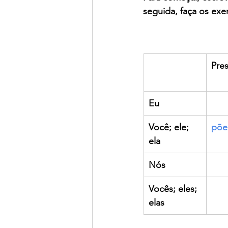
seguida, faça os exer
Pre
Eu
Você; ele; 
põe
ela
Nós
Vocês; eles; 
elas