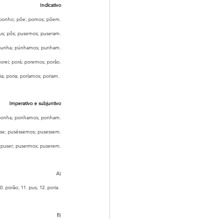
Indicativo
 ponho; põe; pomos; põem.
 pus; pôs; pusemos; puseram.
; punha; púnhamos; punham.
porei; porá; poremos; porão.
ia; poria; poríamos; poriam. 
Imperativo e subjuntivo
 ponha; ponhamos; ponham.
sse; puséssemos; pusessem.
; puser; pusermos; puserem.
A)
 porão; 11. pus; 12. poria. 
B)