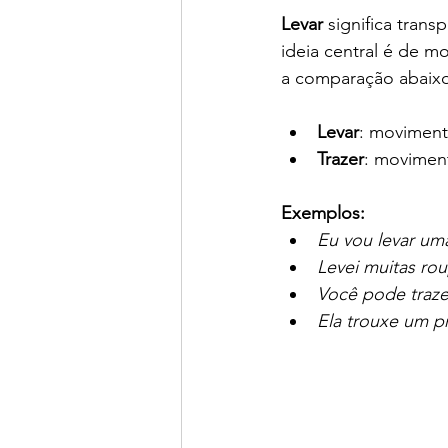
Levar
 significa tran
ideia central é de m
a comparação abaix
Levar
: moviment
Trazer
: moviment
Exemplos:
Eu vou levar um
Levei muitas ro
Você pode traze
Ela trouxe um p