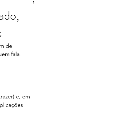
ado,
s
am de 
uem fala
.
razer) e, em 
plicações 