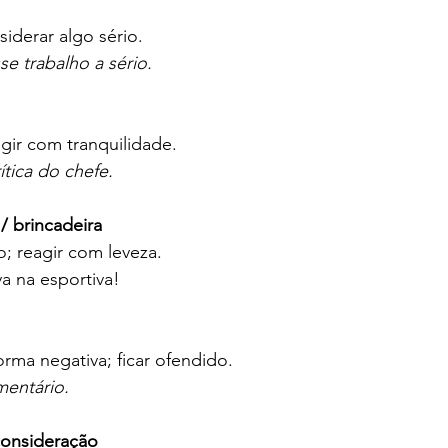
iderar algo sério.
se trabalho a sério.
agir com tranquilidade.
ítica do chefe.
 / brincadeira
o; reagir com leveza.
va na esportiva!
orma negativa; ficar ofendido.
mentário.
consideração