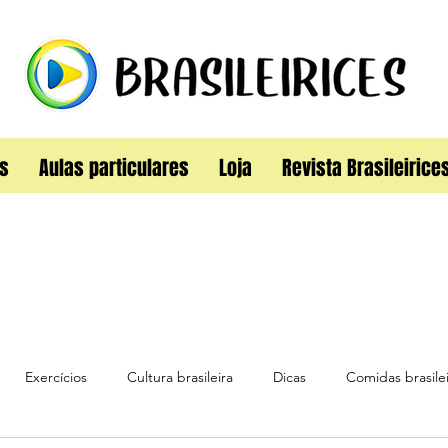
s
Aulas particulares
Loja
Revista Brasileirice
Exercícios
Cultura brasileira
Dicas
Comidas brasilei