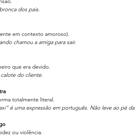
nsão.
bronca dos pais.
lmente em contexto amoroso).
ando chamou a amiga para sair.
eiro que era devido.
alote do cliente.
tra
orma totalmente literal.
xi” é uma expressão em português. Não leve ao pé da l
ogo
idez ou violência.