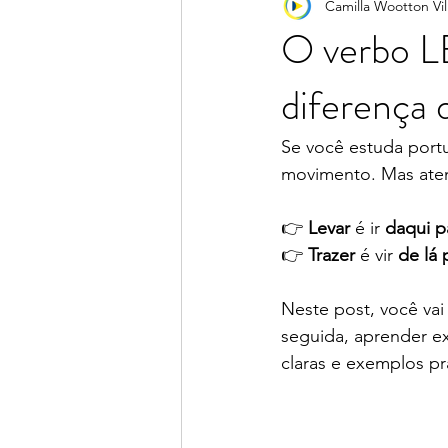
Camilla Wootton Vil
Portunhol
Pronúncia
Ver
O verbo L
diferença 
Se você estuda port
movimento. Mas ate
👉 
Levar
 é ir 
daqui p
👉 
Trazer
 é vir 
de lá 
Neste post, você vai 
seguida, aprender e
claras e exemplos pr