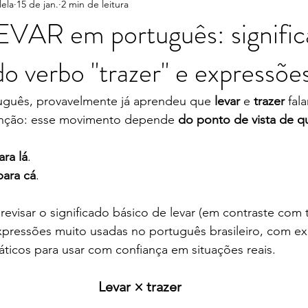
lela
15 de jan.
2 min de leitura
bos que causam confusão
Vocabulário
Turismo no Brasil
EVAR em português: signific
do verbo "trazer" e expressõe
uguês, provavelmente já aprendeu que 
levar
 e 
trazer
 fal
nção: esse movimento depende 
do ponto de vista de q
ara lá
.
para cá
.
revisar o significado básico de levar (em contraste com t
xpressões muito usadas no português brasileiro, com ex
áticos para usar com confiança em situações reais.
Levar × trazer