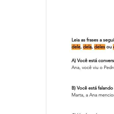
Leia as frases a segu
dele
, 
dela
, 
deles
 ou 
A) Você está conver
Ana, você viu o Pedr
B) Você está faland
Marta, a Ana mencio