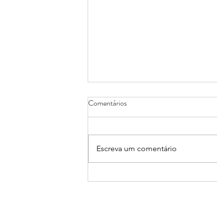
Comentários
Escreva um comentário
TODO ou CADA? Entenda a
diferença!