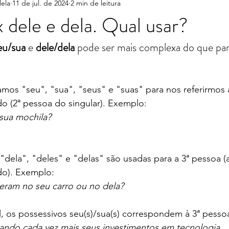
lela
11 de jul. de 2024
2 min de leitura
bos que causam confusão
Vocabulário
Turismo no Brasil
x dele e dela. Qual usar?
eu/sua
 e 
dele/dela
 pode ser mais complexa do que par
samos "seu", "sua", "seus" e "suas" para nos referirmos
o (2ª pessoa do singular). Exemplo:
sua mochila?
 "dela", "deles" e "delas" são usadas para a 3ª pessoa (
o). Exemplo: 
ieram no seu carro ou no dela?
l, os possessivos seu(s)/sua(s) correspondem à 3ª pess
tando cada vez mais seus investimentos em tecnologia.