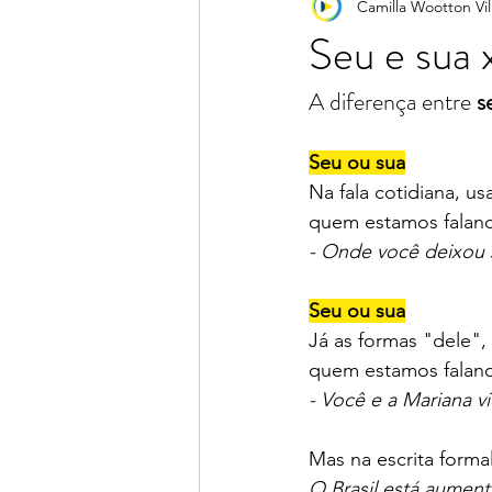
Camilla Wootton Vil
Portunhol
Pronúncia
Ver
Seu e sua 
A diferença entre 
s
Seu ou sua
Na fala cotidiana, u
quem estamos faland
- Onde você deixou 
Seu ou sua
Já as formas "dele",
quem estamos faland
- Você e a Mariana v
Mas na escrita forma
O Brasil está aumen