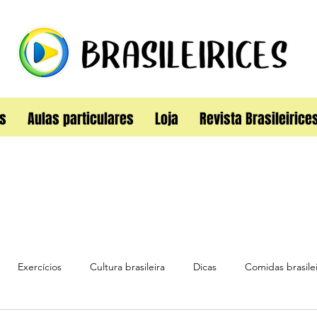
s
Aulas particulares
Loja
Revista Brasileirice
Exercícios
Cultura brasileira
Dicas
Comidas brasilei